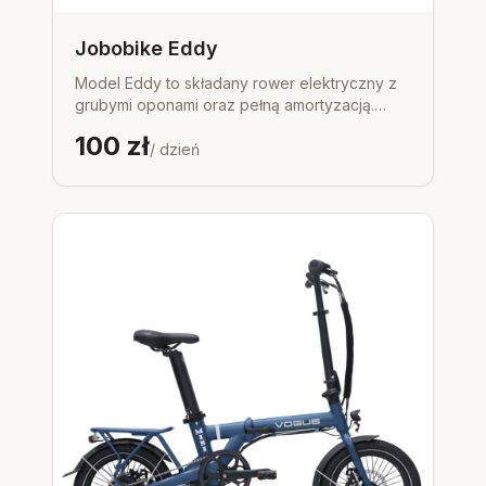
marki JOBOBIKE. To idealne połączenie
funkcjonalności i estetyki.
Jobobike Eddy
Model Eddy to składany rower elektryczny z
grubymi oponami oraz pełną amortyzacją.
Świetna opcja dla rowerzystów, chcących
100
zł
przemieszczać w terenach górskich,
/ dzień
eksplorować szlaki terenowe, dojeżdżać do
pracy, czy po prostu komfortowo korzystać z
roweru posiadającego wspomaganie
elektryczne. Dzięki grubym oponom oraz
pełnej amortyzacji, doskonale radzi sobie na
nierównych terenach, takich jak piasek, błoto
czy śnieg, co sprawia, że jazda nim jest
bardziej płynna i stabilna.