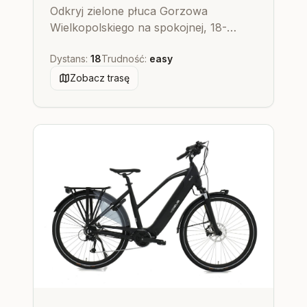
Odkryj zielone płuca Gorzowa
Wielkopolskiego na spokojnej, 18-
kilometrowej trasie rowerowej przez
Dystans
:
18
Trudność
:
easy
jego najpiękniejsze parki. Idealna
propozycja dla każdego, kto szuka
Zobacz trasę
relaksu i kontaktu z naturą.