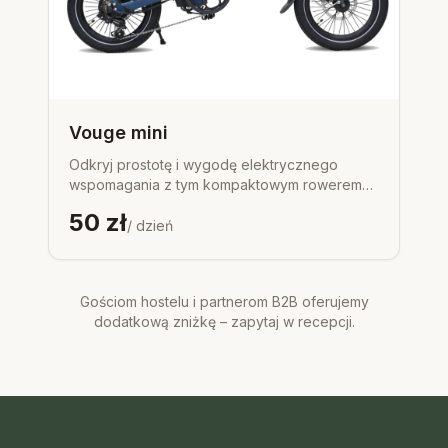
Vouge mini
Odkryj prostotę i wygodę elektrycznego
wspomagania z tym kompaktowym rowerem
elektrycznym VOGUE Mini, idealnym dla
50
zł
młodzieży lub niższych osób dorosłych
/ dzień
poszukujących zwinnego środka transportu na
krótkie dystanse. Wyjątkowo niska rama o
rozmiarze 28 cm w stylu unisex ułatwia
Gościom hostelu i partnerom B2B oferujemy
wsiadanie i zsiadanie, zapewniając
dodatkową zniżkę – zapytaj w recepcji.
komfortowe dopasowanie.