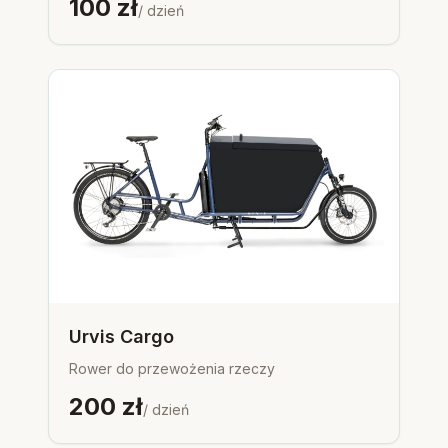
100
zł
akumulator zapewniają imponujące wrażenia z
/ dzień
jazdy na rowerze, niezależnie od tego, czy
jeździsz po mieście, czy na wycieczce
przygodowej. Hamulce hydrauliczne
gwarantują bezpieczeństwo w każdej sytuacji.
Kolorowy wyświetlacz Diablo Bike XR1 jest
wyposażony w złącze USB, dzięki czemu
zawsze będziesz w kontakcie. Ten wysokiej
jakości, niedrogi fatbike jest dostępny w
szerokiej gamie żywych kolorów, które
odzwierciedlają Twój osobisty styl. Jeśli
potrzebujesz dodatkowej przestrzeni do
przechowywania, możesz dodać bagażnik do
Diablo XR1 Matt-Green. Wsiadaj na Diablo XR1 i
odkryj niezrównane wrażenia z jazdy na
fatbike'u.
Urvis Cargo
Rower do przewożenia rzeczy
200
zł
/ dzień