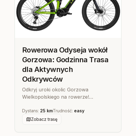
Rowerowa Odyseja wokół
Gorzowa: Godzinna Trasa
dla Aktywnych
Odkrywców
Odkryj uroki okolic Gorzowa
Wielkopolskiego na rowerze!
Proponujemy godzinną, łatwą trasę z
Dystans
:
25 km
Trudność
:
easy
Hostelu Przed Świtem, mijającą
malownicze miejscowości Borek i
Zobacz trasę
Deszczno z zabytkowymi kościołami.
Dostępne rowery na miejscu!