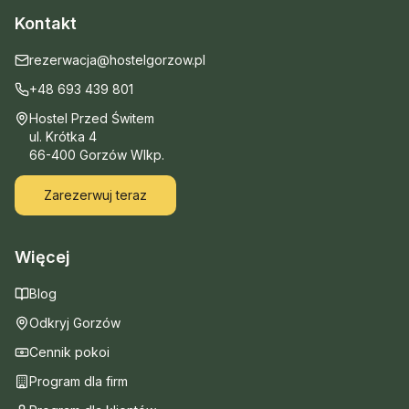
Kontakt
rezerwacja@hostelgorzow.pl
+48 693 439 801
Hostel Przed Świtem
ul. Krótka 4
66-400 Gorzów Wlkp.
Zarezerwuj teraz
Więcej
Blog
Odkryj Gorzów
Cennik pokoi
Program dla firm