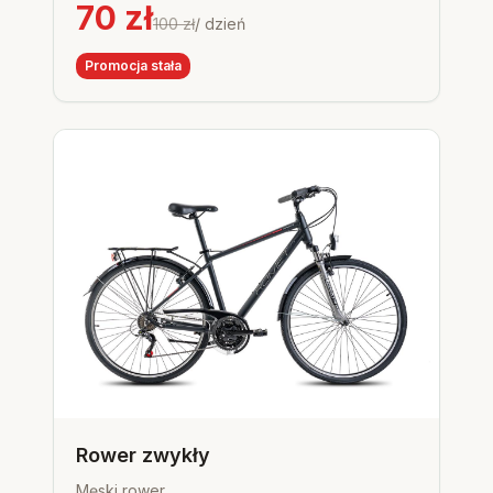
70
zł
100
zł
/ dzień
Promocja stała
Rower zwykły
Męski rower