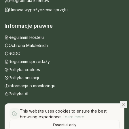
Program dla klientów
Umowa wypożyczenia sprzętu
Informacje prawne
Regulamin Hostelu
Ochrona Małoletnich
RODO
Regulamin sprzedaży
Polityka cookies
Polityka anulacji
Informacja o monitoringu
Polityka AI
This website uses cookies to ensure the best
browsing experience.
Learn more
© 2025 Hostel Przed Świtem. Wszelkie prawa zastrzeżone.
Essential only
Mapa strony
Panel administracyjny