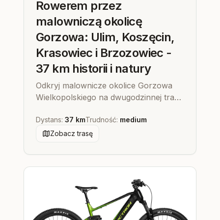
Rowerem przez
malowniczą okolicę
Gorzowa: Ulim, Koszęcin,
Krasowiec i Brzozowiec -
37 km historii i natury
Odkryj malownicze okolice Gorzowa
Wielkopolskiego na dwugodzinnej trasie
rowerowej, prowadzącej przez
Dystans
:
37 km
Trudność
:
medium
urokliwe miejscowości Ulim, Koszęcin,
Krasowiec i Brzozowiec, pełne historii i
Zobacz trasę
spokoju.