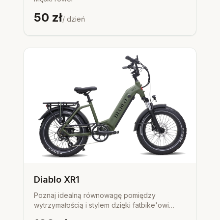
50
zł
/ dzień
Diablo XR1
Poznaj idealną równowagę pomiędzy
wytrzymałością i stylem dzięki fatbike'owi
Diablo XR1 Matt-Green. Mocny silnik i trwały