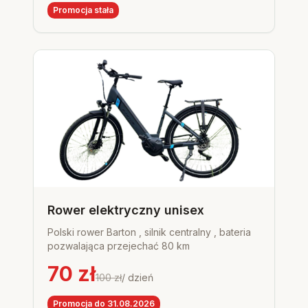
Promocja stała
Rower elektryczny unisex
Polski rower Barton , silnik centralny , bateria
pozwalająca przejechać 80 km
70
zł
100
zł
/ dzień
Promocja do 31.08.2026