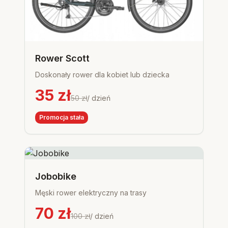
Rower Scott
Doskonały rower dla kobiet lub dziecka
35
zł
50
zł
/ dzień
Promocja stała
Jobobike
Męski rower elektryczny na trasy
70
zł
100
zł
/ dzień