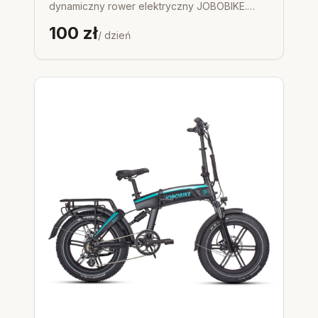
dynamiczny rower elektryczny JOBOBIKE.
Dostępny jest w dwóch wariantach ramy: z
100
zł
wysoką ramą (Robin) oraz rama z niskim
/ dzień
przekrokiem (Robin ST), dzięki czemu można
go dopasować do wzrostu i preferencji
rowerzysty. Robin sprawdzi się na wyboistych,
leśnych, górskich, a nawet zaśnieżonych
terenach i trasach rowerowych. Na tego typu
podłożach rowery fat bike prowadzą się
wyśmienicie, podczas gdy rowery z cieńszą
oponą po prostu zapadają się. Możesz jechać
wszędzie tam, gdzie nie dojadą zwykłe
rowery górskie. Leśne trasy, górskie szlaki i
trudny teren to dla roweru elektrycznego
Robin żadna przeszkoda! Zastosowane w
rowerze profesjonalne hamulce hydrauliczne
ze światłem STOP renomowanego
tajwańskiego producenta GEMMA zapewnią
perfekcyjne hamowanie podczas rowerowych
wypraw. Co więcej, choć Robin to rower
stworzony do zadań specjalnych, jego design
nie ustępuje innym modelom elektrycznym