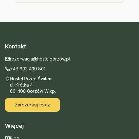
rozświetlonego miasta i wszystkich jego
atrakcji.
Kontakt
rezerwacja@hostelgorzow.pl
+48 693 439 801
Hostel Przed Świtem
ul. Krótka 4
66-400 Gorzów Wlkp.
Zarezerwuj teraz
Więcej
Blog