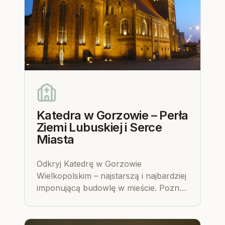
Katedra w Gorzowie – Perła
Ziemi Lubuskiej i Serce
Miasta
Odkryj Katedrę w Gorzowie
Wielkopolskim – najstarszą i najbardziej
imponującą budowlę w mieście. Poznaj
jej bogatą historię, zachwycającą
architekturę i cenne skarby ukryte we
wnętrzu.