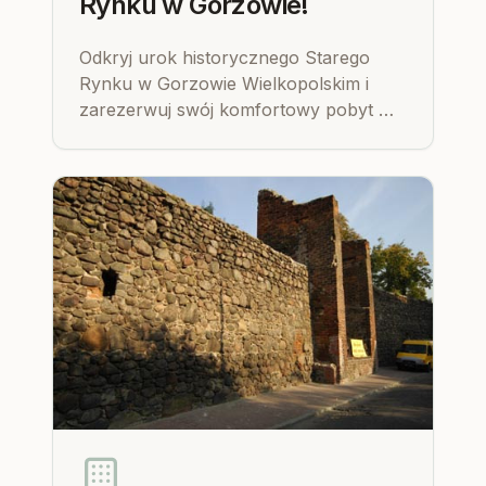
Rynku w Gorzowie!
Odkryj urok historycznego Starego
Rynku w Gorzowie Wielkopolskim i
zarezerwuj swój komfortowy pobyt w
Hostelu Przed Świtem, idealnie
usytuowanym, byś mógł cieszyć się
wszystkimi atrakcjami. Oferujemy
wygodne pokoje, wyposażoną kuchnię,
bezpłatny parking, rowery do
wypożyczenia oraz siłownię,
zapewniając idealną bazę wypadową
do zwiedzania miasta.