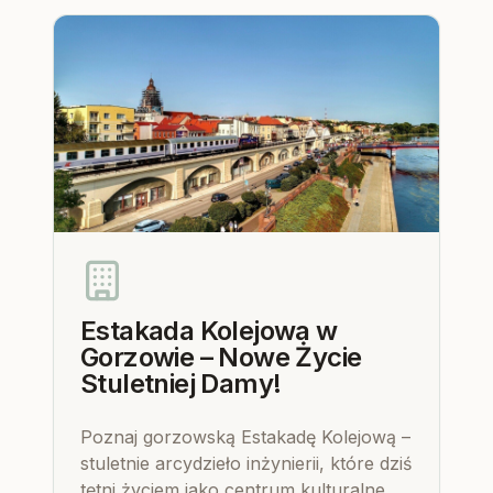
położenie dla naszych gości.
Estakada Kolejowa w
Gorzowie – Nowe Życie
Stuletniej Damy!
Poznaj gorzowską Estakadę Kolejową –
stuletnie arcydzieło inżynierii, które dziś
tętni życiem jako centrum kulturalne.