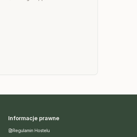
rzut beretem od komfortowego
Hostelu Przed Świtem.
Informacje prawne
Regulamin Hostelu