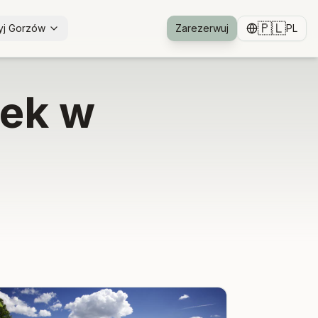
🇵🇱
yj Gorzów
Zarezerwuj
PL
ek w