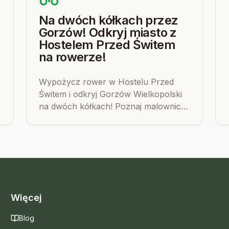
Na dwóch kółkach przez
Gorzów! Odkryj miasto z
Hostelem Przed Świtem
na rowerze!
Wypożycz rower w Hostelu Przed
Świtem i odkryj Gorzów Wielkopolski
na dwóch kółkach! Poznaj malownicze
trasy rowerowe wzdłuż Warty i przez
zielone parki miasta.
Więcej
Blog