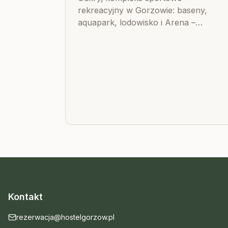
rekreacyjny w Gorzowie: baseny,
aquapark, lodowisko i Arena –
wszystko blisko Hostelu Przed
Świtem. Idealne miejsce na aktywny
wypoczynek przez cały rok.
Kontakt
rezerwacja@hostelgorzow.pl