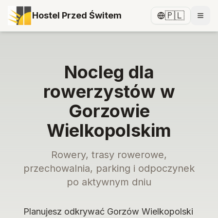
🇵🇱
Hostel Przed Świtem
Nocleg dla
rowerzystów w
Gorzowie
Wielkopolskim
Rowery, trasy rowerowe,
przechowalnia, parking i odpoczynek
po aktywnym dniu
Planujesz odkrywać Gorzów Wielkopolski