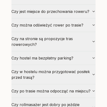
Czy jest miejsce do przechowania roweru?
Czy można odświeżyć rower po trasie?
Czy na stronie są propozycje tras
rowerowych?
Czy hostel ma bezpłatny parking?
Czy w hostelu można przygotować posiłek
przed trasą?
Czy po trasie można odpocząć na miejscu?
Czy rollmasażer jest dobry po jeździe