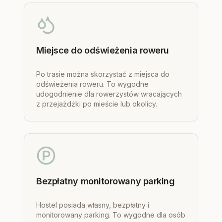
Miejsce do odświeżenia roweru
Po trasie można skorzystać z miejsca do
odświeżenia roweru. To wygodne
udogodnienie dla rowerzystów wracających
z przejażdżki po mieście lub okolicy.
Bezpłatny monitorowany parking
Hostel posiada własny, bezpłatny i
monitorowany parking. To wygodne dla osób