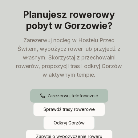
Planujesz rowerowy
pobyt w Gorzowie?
Zarezerwuj nocleg w Hostelu Przed
Świtem, wypożycz rower lub przyjedź z
własnym. Skorzystaj z przechowalni
rowerów, propozycji tras i odkryj Gorzów
w aktywnym tempie.
Zarezerwuj telefonicznie
Sprawdź trasy rowerowe
Odkryj Gorzów
Zapytaj o wypożyczenie roweru