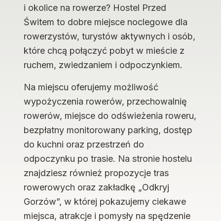
i okolice na rowerze? Hostel Przed
Świtem to dobre miejsce noclegowe dla
rowerzystów, turystów aktywnych i osób,
które chcą połączyć pobyt w mieście z
ruchem, zwiedzaniem i odpoczynkiem.
Na miejscu oferujemy możliwość
wypożyczenia rowerów, przechowalnię
rowerów, miejsce do odświeżenia roweru,
bezpłatny monitorowany parking, dostęp
do kuchni oraz przestrzeń do
odpoczynku po trasie. Na stronie hostelu
znajdziesz również propozycje tras
rowerowych oraz zakładkę „Odkryj
Gorzów”, w której pokazujemy ciekawe
miejsca, atrakcje i pomysły na spędzenie