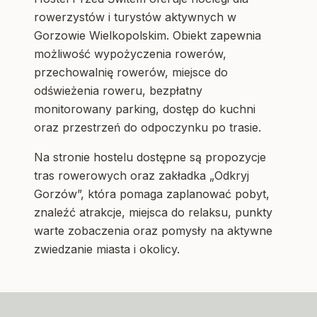
rowerzystów i turystów aktywnych w
Gorzowie Wielkopolskim. Obiekt zapewnia
możliwość wypożyczenia rowerów,
przechowalnię rowerów, miejsce do
odświeżenia roweru, bezpłatny
monitorowany parking, dostęp do kuchni
oraz przestrzeń do odpoczynku po trasie.
Na stronie hostelu dostępne są propozycje
tras rowerowych oraz zakładka „Odkryj
Gorzów”, która pomaga zaplanować pobyt,
znaleźć atrakcje, miejsca do relaksu, punkty
warte zobaczenia oraz pomysły na aktywne
zwiedzanie miasta i okolicy.