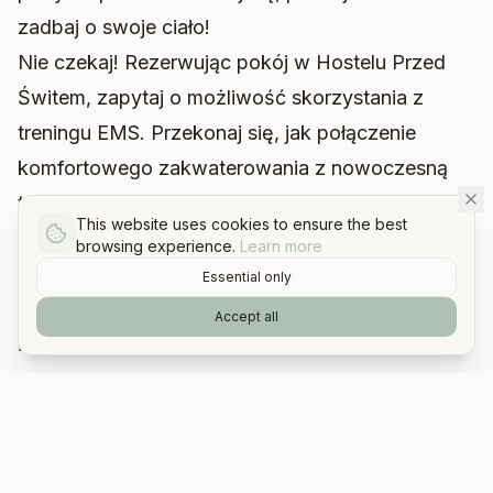
zadbaj o swoje ciało!
Nie czekaj! Rezerwując pokój w Hostelu Przed
Świtem, zapytaj o możliwość skorzystania z
treningu EMS. Przekonaj się, jak połączenie
komfortowego zakwaterowania z nowoczesną
technologią treningową może zmienić Twoją
This website uses cookies to ensure the best
podróż!
browsing experience.
Learn more
Zapraszamy do Gorzowa Wielkopolskiego –
Essential only
czekamy na Ciebie z otwartymi ramionami i
Accept all
innowacyjnymi udogodnieniami!
Udostępnij ten artykuł