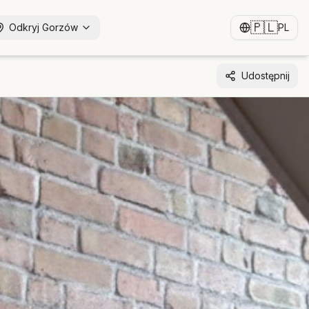
🇵🇱
Odkryj Gorzów
PL
Udostępnij