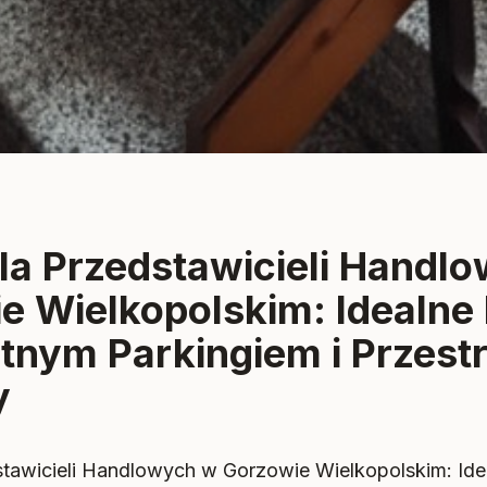
owie
dla Przedstawicieli Handl
e Wielkopolskim: Idealne
atnym Parkingiem i Przest
y
stawicieli Handlowych w Gorzowie Wielkopolskim: Ide