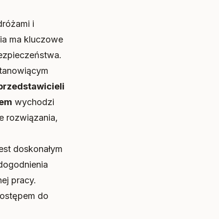
dróżami i
ia ma kluczowe
bezpieczeństwa.
 stanowiącym
przedstawicieli
tem
wychodzi
e rozwiązania,
est doskonałym
dogodnienia
ej pracy.
ostępem do