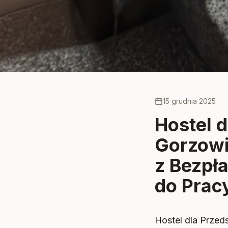
Przedstawiciel Handlowy w Hostelu Przed Świtem w Gorz
15 grudnia 2025
Hostel 
Gorzowi
z Bezpł
do Prac
Hostel dla Przed