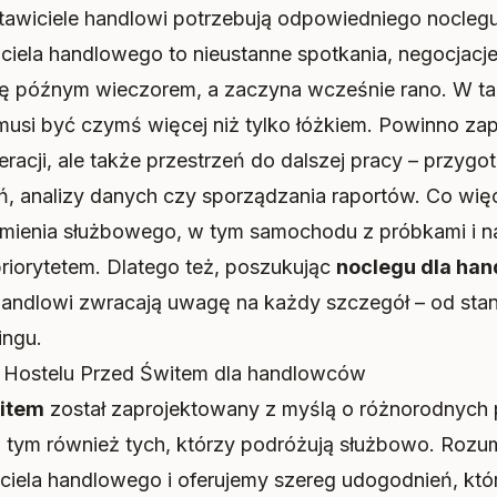
tawiciele handlowi potrzebują odpowiedniego nocleg
ciela handlowego to nieustanne spotkania, negocjacje
ię późnym wieczorem, a zaczyna wcześnie rano. W ta
musi być czymś więcej niż tylko łóżkiem. Powinno za
racji, ale także przestrzeń do dalszej pracy – przyg
ń, analizy danych czy sporządzania raportów. Co więc
mienia służbowego, w tym samochodu z próbkami i na
priorytetem. Dlatego też, poszukując
noclegu dla ha
handlowi zwracają uwagę na każdy szczegół – od sta
ingu.
w Hostelu Przed Świtem dla handlowców
witem
został zaprojektowany z myślą o różnorodnych
 tym również tych, którzy podróżują służbowo. Rozu
ciela handlowego i oferujemy szereg udogodnień, któr