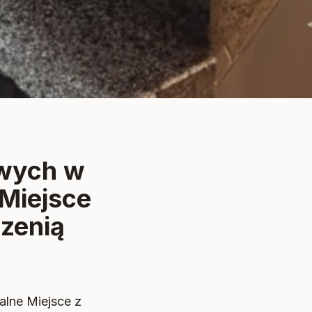
owych w
 Miejsce
rzenią
alne Miejsce z