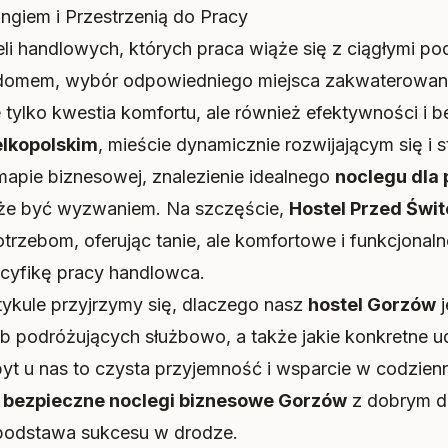
ngiem i Przestrzenią do Pracy
eli handlowych, których praca wiąże się z ciągłymi po
domem, wybór odpowiedniego miejsca zakwaterowan
e tylko kwestia komfortu, ale również efektywności i 
lkopolskim
, mieście dynamicznie rozwijającym się i
apie biznesowej, znalezienie idealnego
noclegu dla 
e być wyzwaniem. Na szczęście,
Hostel Przed Świ
trzebom, oferując tanie, ale komfortowe i funkcjonaln
cyfikę pracy handlowca.
tykule przyjrzymy się, dlaczego nasz
hostel Gorzów
j
 podróżujących służbowo, a także jakie konkretne u
byt u nas to czysta przyjemność i wsparcie w codzienn
e
bezpieczne noclegi biznesowe Gorzów
z dobrym d
o podstawa sukcesu w drodze.