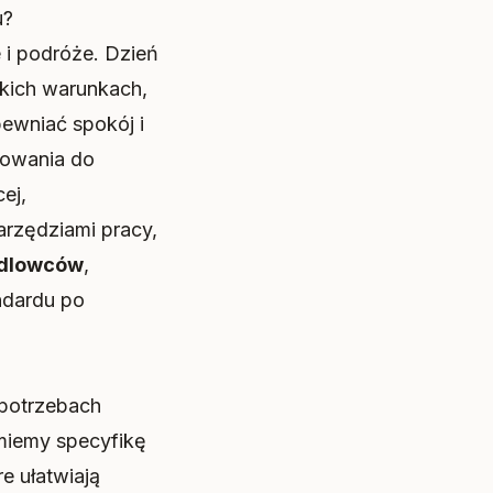
u?
 i podróże. Dzień
kich warunkach,
pewniać spokój i
otowania do
ej,
rzędziami pracy,
ndlowców
,
ndardu po
 potrzebach
miemy specyfikę
e ułatwiają