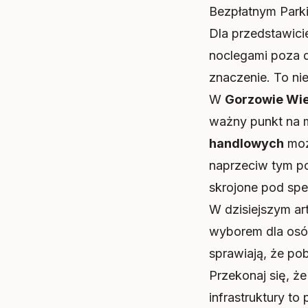
Bezpłatnym Parki
Dla przedstawici
noclegami poza 
znaczenie. To ni
W
Gorzowie Wie
ważny punkt na m
handlowych
moż
naprzeciw tym po
skrojone pod spe
W dzisiejszym ar
wyborem dla osób
sprawiają, że po
Przekonaj się, ż
infrastruktury t